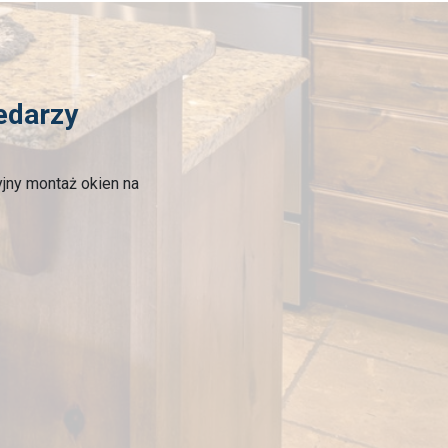
edarzy
yjny montaż okien na